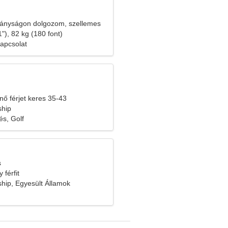
ányságon dolgozom, szellemes
"), 82 kg (180 font)
kapcsolat
nő férjet keres 35-43
ship
és, Golf
s
 férfit
ship, Egyesült Államok