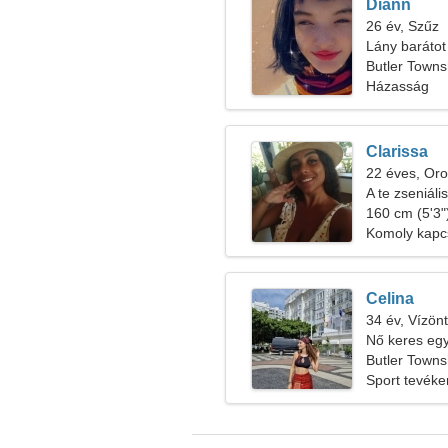
Diann
26 év, Szűz
Lány barátot
Butler Towns
Házasság
Clarissa
22 éves, Oro
A te zseniáli
160 cm (5'3")
Komoly kapc
Celina
34 év, Vízön
Nő keres egy
Butler Towns
Sport tevék