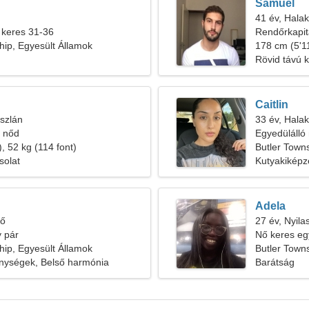
Samuel
41 év, Halak
 keres 31-36
Rendőrkapit
hip, Egyesült Államok
nőt keresek
178 cm (5'11
Rövid távú 
Caitlin
szlán
33 év, Halak
s nőd
Egyedülálló 
, 52 kg (114 font)
Butler Town
solat
Kutyakiképz
Adela
tő
27 év, Nyila
 pár
Nő keres egy
hip, Egyesült Államok
Butler Town
enységek, Belső harmónia
Barátság