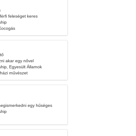
s
férfi feleséget keres
ship
 Kocogás
tő
ozni akar egy nővel
ship, Egyesült Államok
nházi művészet
megismerkedni egy hűséges
ship