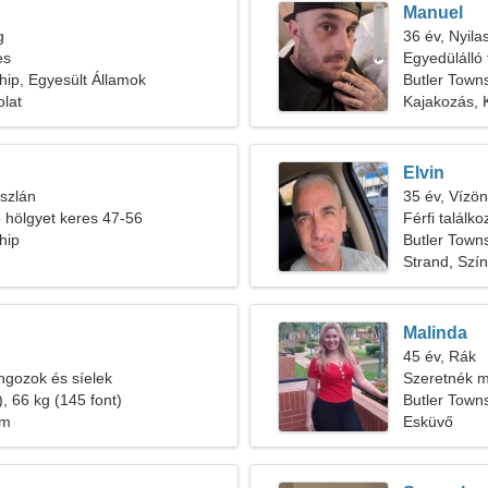
Manuel
g
36 év, Nyila
es
Egyedülálló 
hip, Egyesült Államok
Butler Town
olat
Kajakozás,
Elvin
szlán
35 év, Vízön
b hölgyet keres 47-56
Férfi találk
hip
Butler Town
Strand, Szí
Malinda
45 év, Rák
ngozok és síelek
Szeretnék 
, 66 kg (145 font)
férfival
Butler Town
em
Esküvő