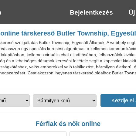
Bejelentkezés
Új
online társkereső Butler Township, Egyesü
ereső szolgáltatás Butler Township, Egyesült Államok. A webhely segít 
válasszon egy speciális keresési algoritmust a kellemes kommunikációh
ádalapításban, kellemes virtuális chat elindításában, felhasználók kivál
ég és a lehetséges dátumok keresési feltétele segít a kapcsolat kialakí
asságkötéshez, valós emberekkel való találkozást, bármilyen életkorú, 
megszerzését. Csatlakozzon ingyenes társkereső oldalhoz Butler Townsh
Férfiak és nők online