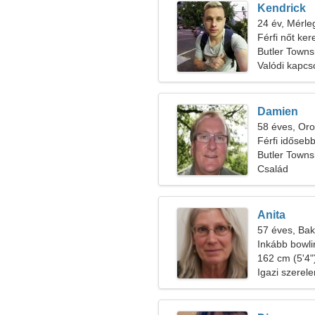
Kendrick
24 év, Mérle
Férfi nőt ker
Butler Towns
Valódi kapcs
Damien
58 éves, Oro
Férfi időseb
Butler Towns
Család
Anita
57 éves, Bak
Inkább bowli
162 cm (5'4")
Igazi szerel