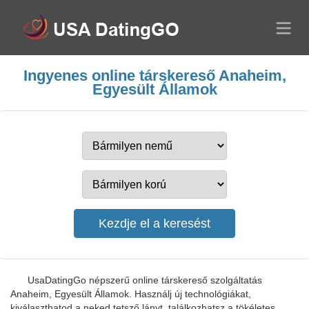
Ingyenes online társkereső Anaheim,
Egyesült Államok
UsaDatingGo népszerű online társkereső szolgáltatás
Anaheim, Egyesült Államok. Használj új technológiákat,
kiválaszthatod a neked tetsző lányt, találkozhatsz a tökéletes