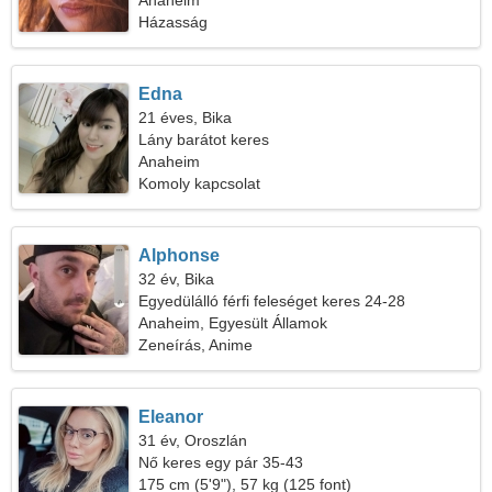
Anaheim
Házasság
Edna
21 éves, Bika
Lány barátot keres
Anaheim
Komoly kapcsolat
Alphonse
32 év, Bika
Egyedülálló férfi feleséget keres 24-28
Anaheim, Egyesült Államok
Zeneírás, Anime
Eleanor
31 év, Oroszlán
Nő keres egy pár 35-43
175 cm (5'9"), 57 kg (125 font)