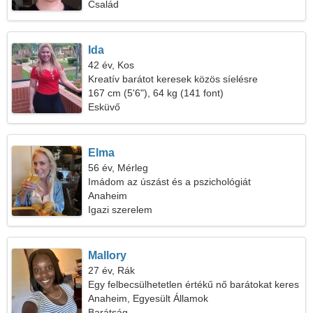
Család
Ida
42 év, Kos
Kreatív barátot keresek közös síelésre
167 cm (5'6"), 64 kg (141 font)
Esküvő
Elma
56 év, Mérleg
Imádom az úszást és a pszichológiát
Anaheim
Igazi szerelem
Mallory
27 év, Rák
Egy felbecsülhetetlen értékű nő barátokat keres
Anaheim, Egyesült Államok
Barátság