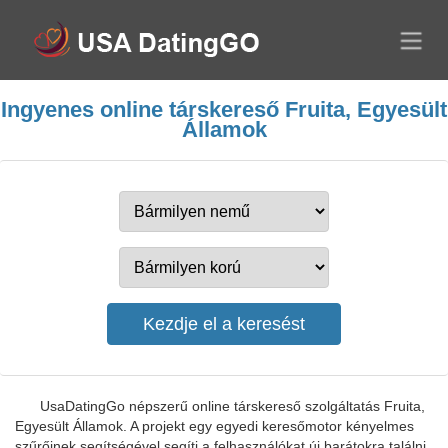
Ingyenes online társkereső Fruita, Egyesült
Államok
UsaDatingGo népszerű online társkereső szolgáltatás Fruita,
Egyesült Államok. A projekt egy egyedi keresőmotor kényelmes
szűrőinek segítségével segíti a felhasználókat új barátokra találni.