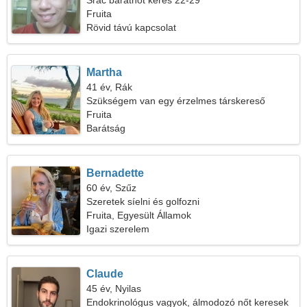
Srác barátnőt keres 22-29
Fruita
Rövid távú kapcsolat
Martha
41 év, Rák
Szükségem van egy érzelmes társkereső
barátra
Fruita
Barátság
Bernadette
60 év, Szűz
Szeretek síelni és golfozni
Fruita, Egyesült Államok
Igazi szerelem
Claude
45 év, Nyilas
Endokrinológus vagyok, álmodozó nőt keresek