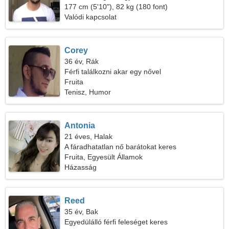
177 cm (5'10"), 82 kg (180 font)
Valódi kapcsolat
Corey
36 év, Rák
Férfi találkozni akar egy nővel
Fruita
Tenisz, Humor
Antonia
21 éves, Halak
A fáradhatatlan nő barátokat keres
Fruita, Egyesült Államok
Házasság
Reed
35 év, Bak
Egyedülálló férfi feleséget keres