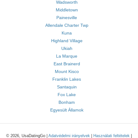
Wadsworth
Middletown
Painesville
Allendale Charter Twp
Kuna
Highland Village
Ukiah
La Marque
East Brainerd
Mount Kisco
Franklin Lakes
Santaquin
Fox Lake
Bonham
Egyesült Államok
© 2026, UsaDatingGo |
Adatvédelmi irányelvek
|
Használati feltételek
|