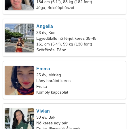
184 cm (6'1"), 83 kg (182 font)
Jóga, Belsőépítészet
Angelia
33 év, Kos
Egyedülálló nő férjet keres 35-45
161 cm (5'4"), 59 kg (130 font)
Szörfözés, Pénz
Emma
25 év, Mérleg
Lány barátot keres
Fruita
Komoly kapcsolat
Vivian
30 év, Bak
Nő keres egy pár
Fruita, Egyesült Államok