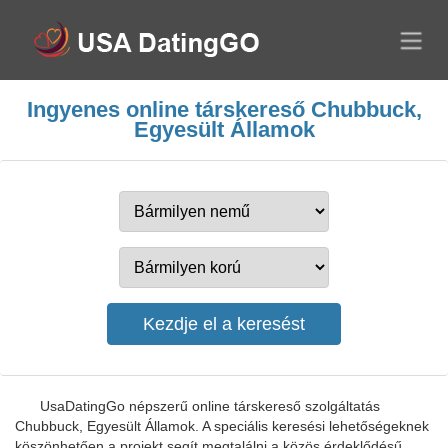
Ingyenes online társkereső Chubbuck,
Egyesült Államok
UsaDatingGo népszerű online társkereső szolgáltatás
Chubbuck, Egyesült Államok. A speciális keresési lehetőségeknek
köszönhetően a projekt segít megtalálni a közös érdeklődésű