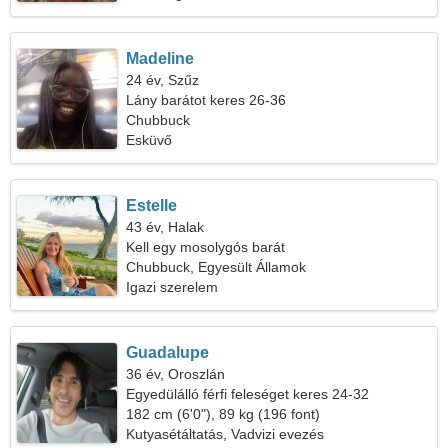
Madeline
24 év, Szűz
Lány barátot keres 26-36
Chubbuck
Esküvő
Estelle
43 év, Halak
Kell egy mosolygós barát
Chubbuck, Egyesült Államok
Igazi szerelem
Guadalupe
36 év, Oroszlán
Egyedülálló férfi feleséget keres 24-32
182 cm (6'0"), 89 kg (196 font)
Kutyasétáltatás, Vadvizi evezés