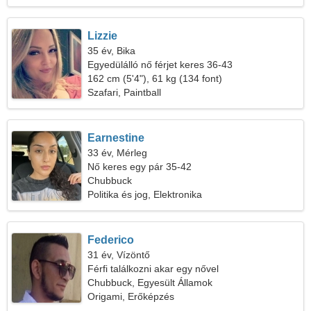
Lizzie
35 év, Bika
Egyedülálló nő férjet keres 36-43
162 cm (5'4"), 61 kg (134 font)
Szafari, Paintball
Earnestine
33 év, Mérleg
Nő keres egy pár 35-42
Chubbuck
Politika és jog, Elektronika
Federico
31 év, Vízöntő
Férfi találkozni akar egy nővel
Chubbuck, Egyesült Államok
Origami, Erőképzés