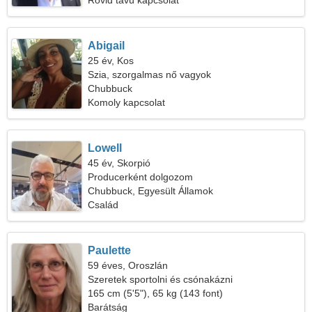
Rövid távú kapcsolat
Abigail
25 év, Kos
Szia, szorgalmas nő vagyok
Chubbuck
Komoly kapcsolat
Lowell
45 év, Skorpió
Producerként dolgozom
Chubbuck, Egyesült Államok
Család
Paulette
59 éves, Oroszlán
Szeretek sportolni és csónakázni
165 cm (5'5"), 65 kg (143 font)
Barátság