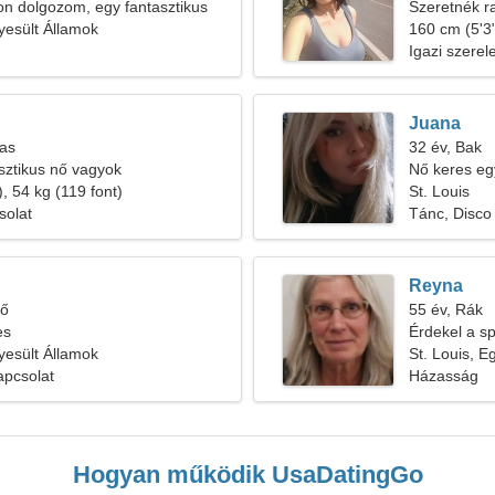
on dolgozom, egy fantasztikus
Szeretnék ra
gyesült Államok
160 cm (5'3"
Igazi szere
Juana
las
32 év, Bak
sztikus nő vagyok
Nő keres eg
, 54 kg (119 font)
St. Louis
solat
Tánc, Disco
Reyna
tő
55 év, Rák
es
Érdekel a sp
gyesült Államok
St. Louis, E
apcsolat
Házasság
Hogyan működik UsaDatingGo