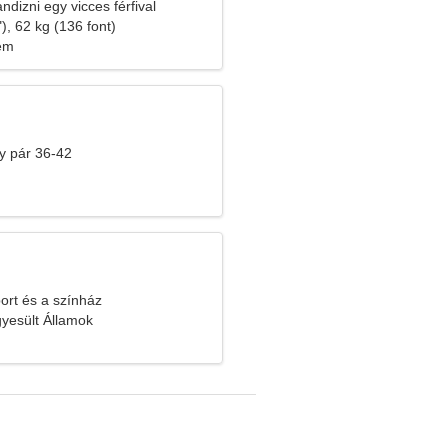
ndizni egy vicces férfival
), 62 kg (136 font)
lem
y pár 36-42
ort és a színház
gyesült Államok