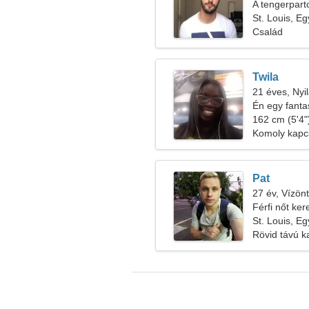
A tengerpart
nőt keresek
St. Louis, E
Család
Twila
21 éves, Nyi
Én egy fanta
162 cm (5'4")
Komoly kapc
Pat
27 év, Vízön
Férfi nőt ker
St. Louis, E
Rövid távú k