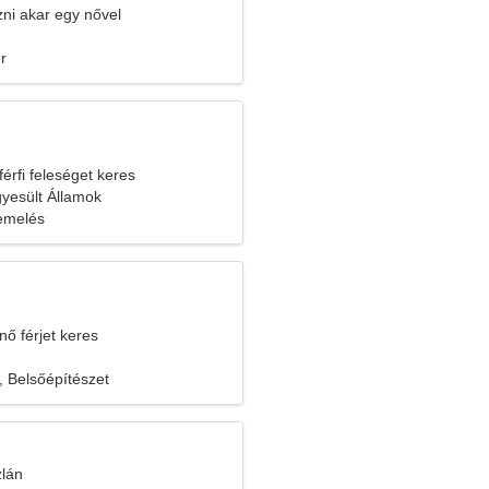
ozni akar egy nővel
r
férfi feleséget keres
gyesült Államok
őemelés
nő férjet keres
, Belsőépítészet
zlán