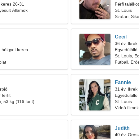
 keres 26-31
Férfi találk
gyesült Államok
St. Louis
Szafari, Sike
Cecil
36 év, Ikrek
b hölgyet keres
Egyedülálló 
St. Louis, E
olat
Futball, Er
Fannie
rpió
31 év, Ikrek
férfit
Egyedülálló 
, 53 kg (116 font)
St. Louis
Videó filmek
Judith
40 év, Oros