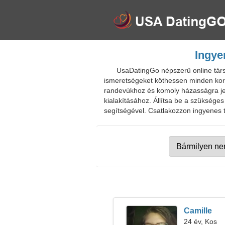
Ingye
UsaDatingGo népszerű online társk
ismeretségeket köthessen minden koro
randevúkhoz és komoly házasságra jele
kialakításához. Állítsa be a szükséges
segítségével. Csatlakozzon ingyenes tá
Camille
24 év, Kos