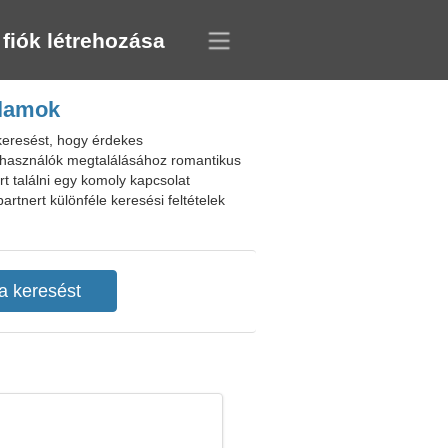
 fiók létrehozása
llamok
 keresést, hogy érdekes
elhasználók megtalálásához romantikus
t találni egy komoly kapcsolat
artnert különféle keresési feltételek