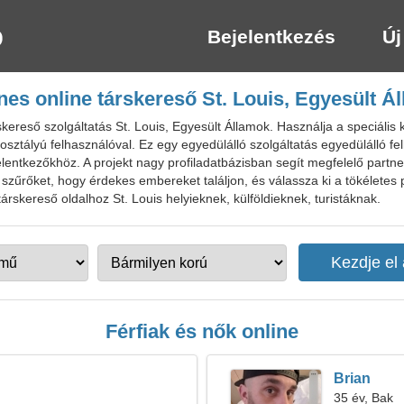
Bejelentkezés
Új
nes online társkereső St. Louis, Egyesült Á
ereső szolgáltatás St. Louis, Egyesült Államok. Használja a speciális
sztályú felhasználóval. Ez egy egyedülálló szolgáltatás egyedülálló f
ntkezőkhöz. A projekt nagy profiladatbázisban segít megfelelő partner
 szűrőket, hogy érdekes embereket találjon, és válassza ki a tökéletes p
rskereső oldalhoz St. Louis helyieknek, külföldieknek, turistáknak.
Férfiak és nők online
Brian
35 év, Bak