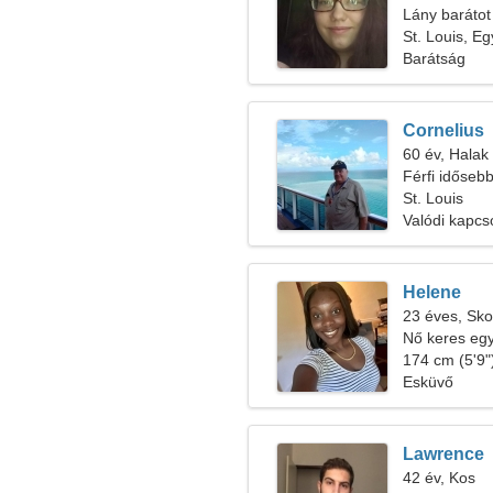
Lány barátot
St. Louis, E
Barátság
Cornelius
60 év, Halak
Férfi időseb
St. Louis
Valódi kapcs
Helene
23 éves, Sko
Nő keres egy 
174 cm (5'9")
Esküvő
Lawrence
42 év, Kos