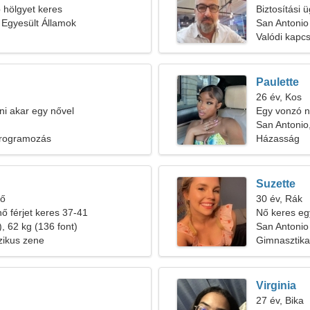
b hölgyet keres
Biztosítási 
 Egyesült Államok
keresek
San Antonio
Valódi kapcs
Paulette
26 év, Kos
zni akar egy nővel
Egy vonzó nő
San Antonio
rogramozás
Házasság
Suzette
tő
30 év, Rák
nő férjet keres 37-41
Nő keres eg
, 62 kg (136 font)
San Antonio
szikus zene
Gimnasztika
Virginia
27 év, Bika