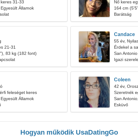
 keres 31-33
Nő keres egy
 Egyesült Államok
164 cm (5'5"
solat
Barátság
Candace
g
55 év, Nyila
res 21-31
Érdekel a s
), 83 kg (182 font)
San Antonio
apcsolat
Igazi szere
Coleen
ió
42 év, Oros
érfi feleséget keres
Szeretnék egy
 Egyesült Államok
San Antonio
i
Esküvő
Hogyan működik UsaDatingGo