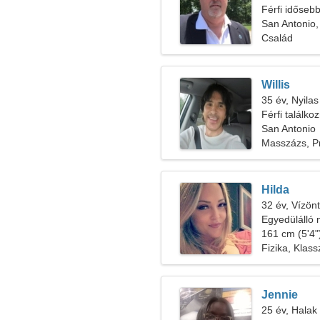
Férfi időseb
San Antonio,
Család
Willis
35 év, Nyilas
Férfi találko
San Antonio
Masszázs, P
Hilda
32 év, Vízön
Egyedülálló 
161 cm (5'4")
Fizika, Klas
Jennie
25 év, Halak