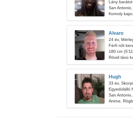
Lány barátot
San Antonio,
Komoly kapc
Alvaro
24 év, Mérle
Férfi nőt ke
180 cm (5'11"
Rövid távú k
Hugh
33 év, Skorp
Egyedülálló f
San Antonio,
Anime, Rögb