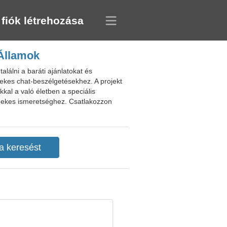
 fiók létrehozása
 Államok
lálni a baráti ajánlatokat és
rdekes chat-beszélgetésekhez. A projekt
kkal a való életben a speciális
rdekes ismeretséghez. Csatlakozzon