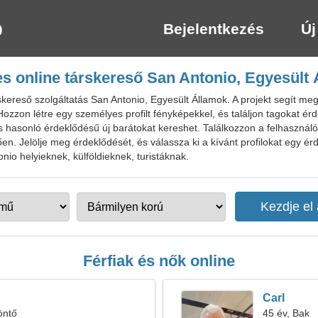
Bejelentkezés
Új
s online társkereső San Antonio, Egyesült
ereső szolgáltatás San Antonio, Egyesült Államok. A projekt segít megta
Hozzon létre egy személyes profilt fényképekkel, és találjon tagokat é
és hasonló érdeklődésű új barátokat kereshet. Találkozzon a felhasználó
n. Jelölje meg érdeklődését, és válassza ki a kívánt profilokat egy é
io helyieknek, külföldieknek, turistáknak.
Férfiak és nők online
Carl
öntő
45 év, Bak