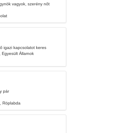
ügynök vagyok, szerény nőt
olat
 igazi kapcsolatot keres
, Egyesült Államok
y pár
, Röplabda