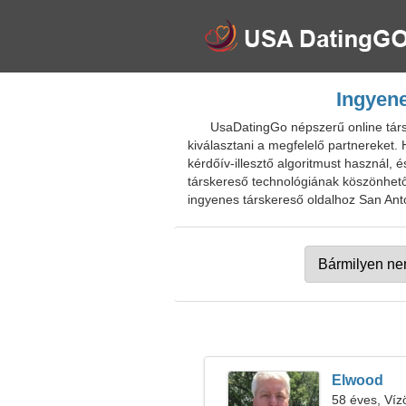
Ingyene
UsaDatingGo népszerű online társk
kiválasztani a megfelelő partnereket. 
kérdőív-illesztő algoritmust használ, 
társkereső technológiának köszönhetőe
ingyenes társkereső oldalhoz San Anton
Elwood
58 éves, Víz