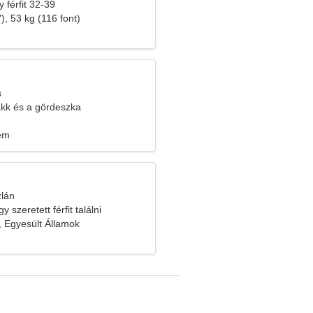
 férfit 32-39
), 53 kg (116 font)
s
akk és a gördeszka
lem
zlán
 szeretett férfit találni
, Egyesült Államok