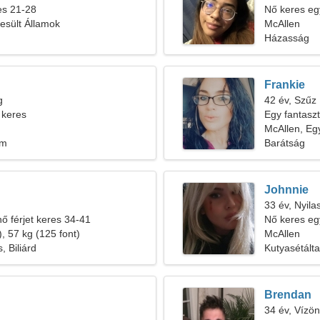
res 21-28
Nő keres egy
esült Államok
McAllen
Házasság
Frankie
g
42 év, Szűz
 keres
Egy fantaszt
kirándulásra
McAllen, Eg
em
Barátság
Johnnie
33 év, Nyila
nő férjet keres 34-41
Nő keres eg
, 57 kg (125 font)
McAllen
, Biliárd
Kutyasétálta
Brendan
34 év, Vízön