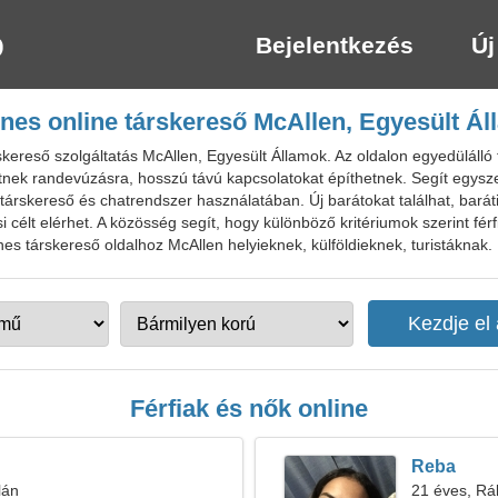
Bejelentkezés
Új
nes online társkereső McAllen, Egyesült Á
ereső szolgáltatás McAllen, Egyesült Államok. Az oldalon egyedülálló fé
hetnek randevúzásra, hosszú távú kapcsolatokat építhetnek. Segít egy
árskereső és chatrendszer használatában. Új barátokat találhat, baráti 
 célt elérhet. A közösség segít, hogy különböző kritériumok szerint férfi
nes társkereső oldalhoz McAllen helyieknek, külföldieknek, turistáknak.
Férfiak és nők online
Reba
lán
21 éves, Rá