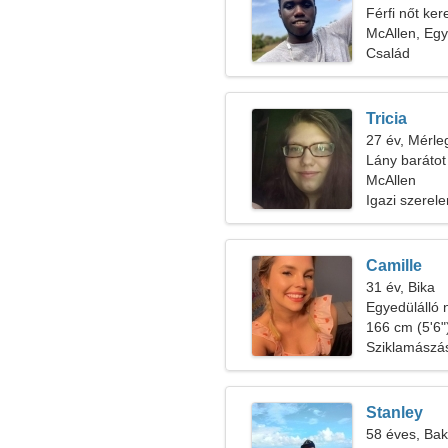
Férfi nőt ke
McAllen, Egy
Család
Tricia
27 év, Mérle
Lány barátot
McAllen
Igazi szerel
Camille
31 év, Bika
Egyedülálló 
166 cm (5'6")
Sziklamászás
Stanley
58 éves, Bak