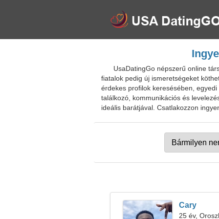
Ingye
UsaDatingGo népszerű online társk
fiatalok pedig új ismeretségeket köt
érdekes profilok keresésében, egyedi t
találkozó, kommunikációs és levelezési
ideális barátjával. Csatlakozzon ingye
Cary
25 év, Orosz