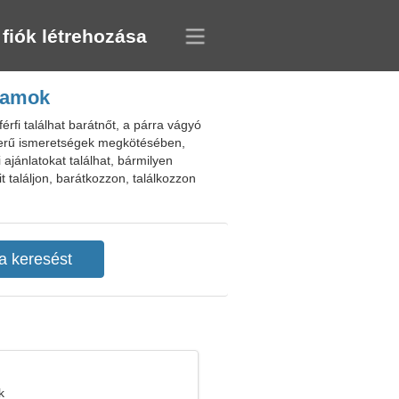
 fiók létrehozása
llamok
rfi találhat barátnőt, a párra vágyó
szerű ismeretségek megkötésében,
ajánlatokat találhat, bármilyen
t találjon, barátkozzon, találkozzon
k