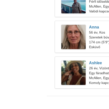
Férfi időseb
McAllen, Egy
Valódi kapcs
Anna
56 év, Kos
Szeretek búv
174 cm (5'9")
Esküvő
Ashlee
26 év, Vízön
Egy fáradhat
McAllen, Egy
Komoly kapc