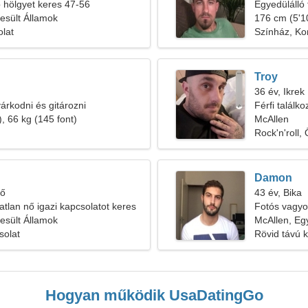
b hölgyet keres 47-56
Egyedülálló 
esült Államok
176 cm (5'10
olat
Színház, Ko
Troy
36 év, Ikrek
árkodni és gitározni
Férfi találk
, 66 kg (145 font)
McAllen
Rock'n'roll
Damon
tő
43 év, Bika
atlan nő igazi kapcsolatot keres
Fotós vagyo
esült Államok
McAllen, Eg
solat
Rövid távú 
Hogyan működik UsaDatingGo