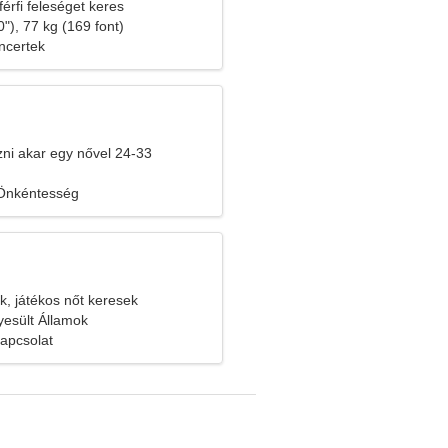
férfi feleséget keres
"), 77 kg (169 font)
ncertek
ozni akar egy nővel 24-33
, Önkéntesség
k, játékos nőt keresek
yesült Államok
kapcsolat