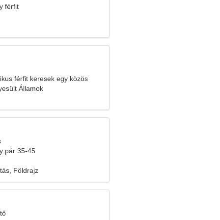
 férfit
ikus férfit keresek egy közös
yesült Államok
s
y pár 35-45
tás, Földrajz
tő