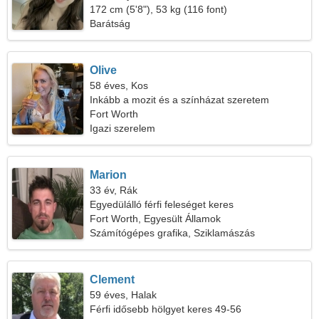
172 cm (5'8"), 53 kg (116 font)
Barátság
Olive
58 éves, Kos
Inkább a mozit és a színházat szeretem
Fort Worth
Igazi szerelem
Marion
33 év, Rák
Egyedülálló férfi feleséget keres
Fort Worth, Egyesült Államok
Számítógépes grafika, Sziklamászás
Clement
59 éves, Halak
Férfi idősebb hölgyet keres 49-56