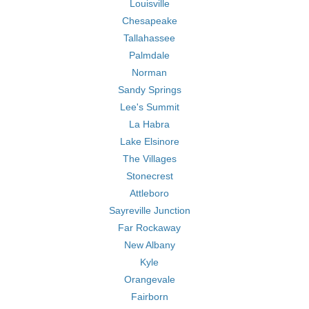
Louisville
Chesapeake
Tallahassee
Palmdale
Norman
Sandy Springs
Lee's Summit
La Habra
Lake Elsinore
The Villages
Stonecrest
Attleboro
Sayreville Junction
Far Rockaway
New Albany
Kyle
Orangevale
Fairborn