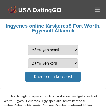
Ingyenes online társkereső Fort Worth,
Egyesült Államok
UsaDatingGo népszerű online társkereső szolgáltatás Fort
Worth, Egyesült Államok. Egy speciális, fejlett keresési
technológiának köszönhetően sok érdekes emberrel köthet