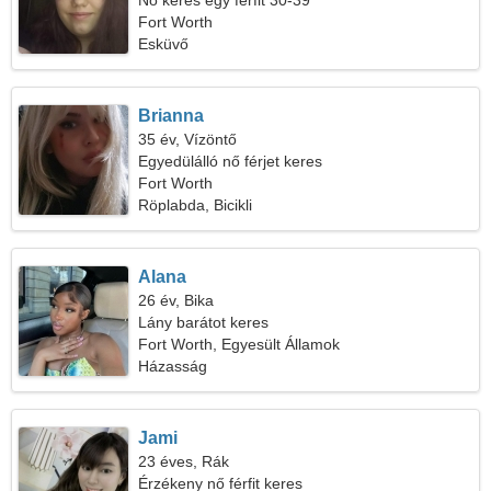
Nő keres egy férfit 30-39
Fort Worth
Esküvő
Brianna
35 év, Vízöntő
Egyedülálló nő férjet keres
Fort Worth
Röplabda, Bicikli
Alana
26 év, Bika
Lány barátot keres
Fort Worth, Egyesült Államok
Házasság
Jami
23 éves, Rák
Érzékeny nő férfit keres