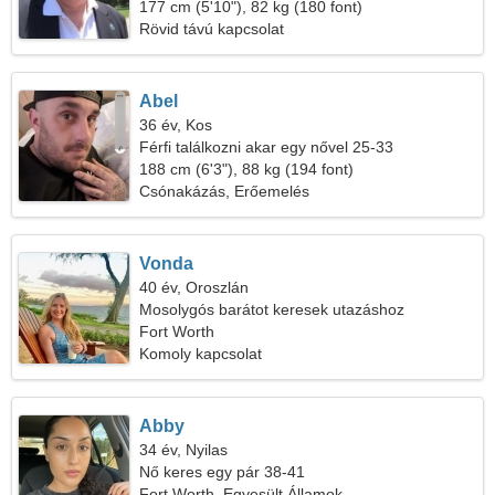
177 cm (5'10"), 82 kg (180 font)
Rövid távú kapcsolat
Abel
36 év, Kos
Férfi találkozni akar egy nővel 25-33
188 cm (6'3"), 88 kg (194 font)
Csónakázás, Erőemelés
Vonda
40 év, Oroszlán
Mosolygós barátot keresek utazáshoz
Fort Worth
Komoly kapcsolat
Abby
34 év, Nyilas
Nő keres egy pár 38-41
Fort Worth, Egyesült Államok