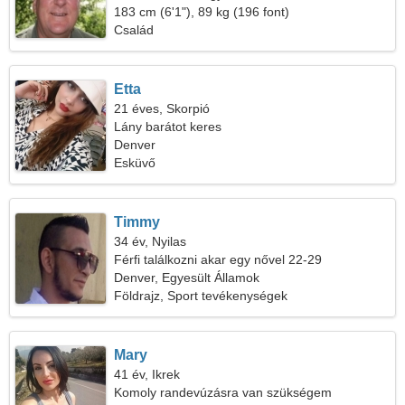
183 cm (6'1"), 89 kg (196 font)
Család
Etta
21 éves, Skorpió
Lány barátot keres
Denver
Esküvő
Timmy
34 év, Nyilas
Férfi találkozni akar egy nővel 22-29
Denver, Egyesült Államok
Földrajz, Sport tevékenységek
Mary
41 év, Ikrek
Komoly randevúzásra van szükségem