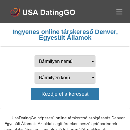
Ingyenes online társkereső Denver,
Egyesült Államok
UsaDatingGo népszerű online társkereső szolgáltatás Denver,
Egyesült Államok. Az oldal segít érdekes beszélgetőpartnerek
megtalálásában és a megfelelő felhasználók profiljának