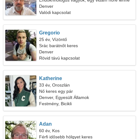
Endokrinológus vagyok, egy vidám nőre lenne
szükségem
Denver
Valódi kapcsolat
Gregorio
25 év, Vízöntő
Srác barátnőt keres
Denver
Rövid távú kapcsolat
Katherine
33 év, Oroszlán
Nő keres egy pár
Denver, Egyesült Államok
Festmény, Bicikli
Adan
60 év, Kos
Férfi idősebb hölgyet keres