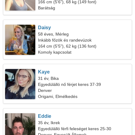
166 cm (5'6"), 68 kg (149 font)
Barátság
Daisy
58 éves, Mérleg
Inkább főzök és randevúzok
164 cm (5'5"), 62 kg (136 font)
Komoly kapcsolat
Kaye
31 év, Bika
Egyedülálló nő férjet keres 37-39
Denver
Origami, Elmélkedés
Eddie
35 év, Ikrek
Egyedülálló férfi feleséget keres 25-30
Denver, Egyesült Államok