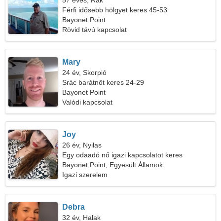
57 éves, Rák
Férfi idősebb hölgyet keres 45-53
Bayonet Point
Rövid távú kapcsolat
Mary
24 év, Skorpió
Srác barátnőt keres 24-29
Bayonet Point
Valódi kapcsolat
Joy
26 év, Nyilas
Egy odaadó nő igazi kapcsolatot keres
Bayonet Point, Egyesült Államok
Igazi szerelem
Debra
32 év, Halak